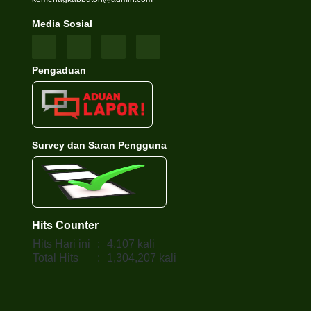
Media Sosial
Pengaduan
Survey dan Saran Pengguna
Hits Counter
Hits Hari ini
:
4,107 kali
Total Hits
:
1,304,207 kali