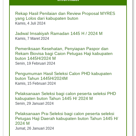
Jumat, 12 Juli 2024
Pj. Bupati Sambut Kedatangan Jemaah Haji Majalengka
Rekap Hasil Penilaian dan Review Proposal MYRES
Jumat, 12 Juli 2024
yang Lolos dari kabupaten buton
Kamis, 4 Juli 2024
Kontingen kabupaten buton Siap Berlaga pada Utsawa
Dharmagita Nasional XV
Jadwal Imsakiyah Ramadan 1445 H / 2024 M
Rabu, 10 Juli 2024
Kamis, 7 Maret 2024
Pemeriksaan Kesehatan, Penyiapan Paspor dan
Menag Buka Utsawa Dharmagita Nasional XV
Rekam Biovisa bagi Caion Petugas Haji kabupaten
Rabu, 10 Juli 2024
buton 1445H/2024 M
Senin, 19 Februari 2024
Pengumuman Hasil Seleksi Calon PHD kabupaten
buton Tahun 1445H/2024M
Kamis, 15 Februari 2024
Pelaksanaan Seleksi bagi calon peserta seleksi PHD
kabupaten buton Tahun 1445 H/ 2024 M
Senin, 29 Januari 2024
Pelaksanaan Pra-Seleksi bagi calon peserta seleksi
Petugas Haji Daerah kabupaten buton Tahun 1445 H/
2024 M
Jumat, 26 Januari 2024